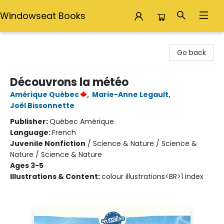
Windowseat Books
Windowseat Books
Go back
Découvrons la météo
Amérique Québec
,
Marie-Anne Legault
,
Joël Bissonnette
Publisher:
Québec Amérique
Language:
French
Juvenile Nonfiction
/
Science & Nature / Science &
Nature / Science & Nature
Ages 3-5
Illustrations & Content:
colour illustrations<BR>1 index